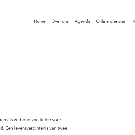
Home
Over ons
Agenda
Online diensten
N
kan als verbond van liefde voor
. Een levensverbintenis van twee