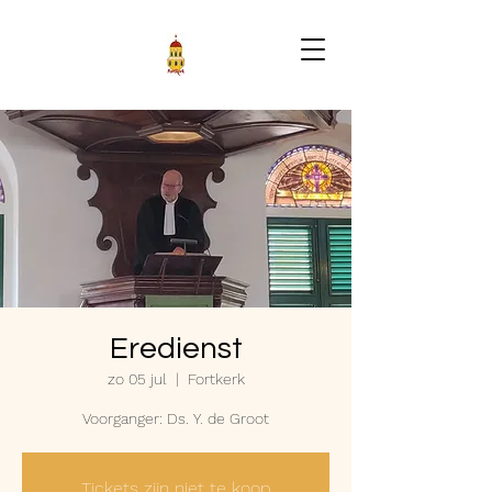
Eredienst
zo 05 jul
  |  
Fortkerk
Voorganger: Ds. Y. de Groot
Tickets zijn niet te koop