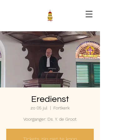
Eredienst
zo 05 jul
  |  
Fortkerk
Voorganger: Ds. Y. de Groot
Tickets zijn niet te koop